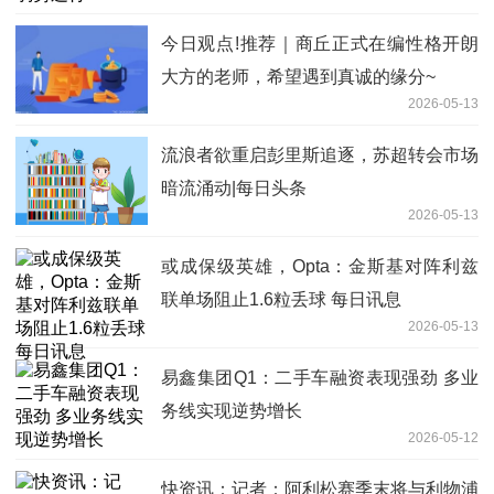
今日观点!推荐｜商丘正式在编性格开朗
大方的老师，希望遇到真诚的缘分~
2026-05-13
流浪者欲重启彭里斯追逐，苏超转会市场
暗流涌动|每日头条
2026-05-13
或成保级英雄，Opta：金斯基对阵利兹
联单场阻止1.6粒丢球 每日讯息
2026-05-13
易鑫集团Q1：二手车融资表现强劲 多业
务线实现逆势增长
2026-05-12
快资讯：记者：阿利松赛季末将与利物浦