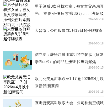
男子酒后3次骚扰女童，被女童父亲扇耳
光、推倒受伤后索赔36万元；法院驳
2026-05-19
回：正当防卫
大普微：公司股票自5月19日起停牌核查
2026-05-18
信立泰：获得注射用重组特立帕肽（欣复
泰Plus®）的药品注册证书 当前聚焦
2026-05-15
欧元兑美元汇率跌至1.17 创2026年4月以
来新低|新要闻
2026-05-15
直击捷安高科股东大会，公司称航空领域