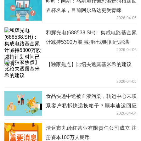
即时：阿斯：马斯坦托诺恐落选阿根廷世
界杯名单，目前阿尔马达更受青睐
2026-04-06
和辉光电(688538.SH)：集成电路基金累
计减持5300万股 减持计划时间已届满
2026-04-06
【独家焦点】比绍夫透露基米希的建议
2026-04-05
食品快递中途被血液污染，转运中心未联
系客户私拆快递换箱子？顺丰速运回应
2026-04-04
每日速读
清远市九岭红茶业有限责任公司成立 注
册资本100万人民币