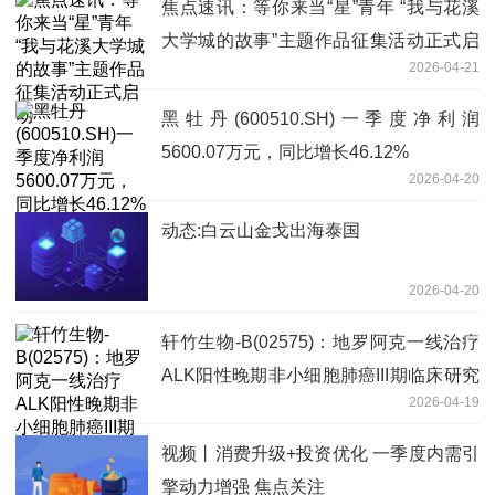
焦点速讯：等你来当“星”青年 “我与花溪
大学城的故事”主题作品征集活动正式启
2026-04-21
动
黑牡丹(600510.SH)一季度净利润
5600.07万元，同比增长46.12%
2026-04-20
动态:白云山金戈出海泰国
2026-04-20
轩竹生物-B(02575)：地罗阿克一线治疗
ALK阳性晚期非小细胞肺癌III期临床研究
2026-04-19
数据于2026年AACR展示
视频丨消费升级+投资优化 一季度内需引
擎动力增强 焦点关注