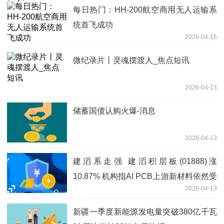
每日热门：HH-200航空商用无人运输系
统首飞成功
2026-04-15
微纪录片丨灵魂摆渡人_焦点短讯
2026-04-13
储蓄国债认购火爆-消息
2026-04-13
建滔系走强 建滔积层板(01888)涨
10.87% 机构指AI PCB上游新材料依然受
2026-04-13
到市场青睐
新疆一季度新能源发电量突破380亿千瓦