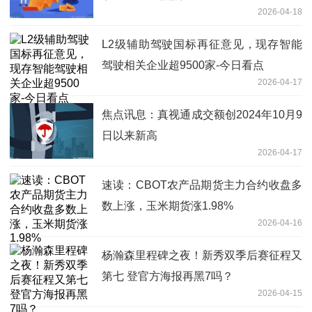
2026-04-18
L2级辅助驾驶国标再征意见，现存智能
驾驶相关企业超9500家-今日看点
2026-04-17
焦点讯息：真视通成交额创2024年10月9
日以来新高
2026-04-17
速读：CBOT农产品期货主力合约收盘多
数上涨，玉米期货涨1.98%
2026-04-16
杨瀚森里程碑之夜！新秀双季后赛征程又
第七 登官方海报再黑7吗？
2026-04-15