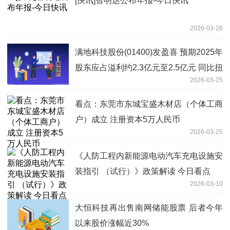
[快讯]智明达公布年报-今日快讯
2026-03-26
满地科技股份(01400)发盈喜 预期2025年
股东应占溢利约2.3亿元至2.5亿元 同比扭
2026-03-25
亏为盈
看点：东莞市东城宝盛木材店（个体工商
户）成立 注册资本5万人民币
2026-03-25
《人防工程内新能源电动汽车充电设施安
装指引 （试行）》政策解读 今日看点
2026-03-10
大恒科技再出售南网储能股票 后者今年
以来股价涨幅近30%