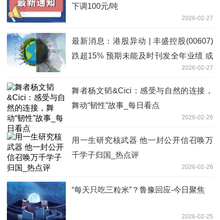
下调100元/吨
2026-02-27
最新消息：港股异动 | 丰盛控股(00607)
跌超15% 预期未能及时刊发全年业绩 或
2026-02-27
将于4月1日起停牌
舞者杨文韬&Cici：感受与自然的连接，
舞动“韧性”故事_每日看点
2026-02-26
用一生研究核武器 他一封公开信召唤万
千学子归国_热点评
2026-02-26
“每天只吃三粒米”？鲁豫回应-今日聚焦
2026-02-25